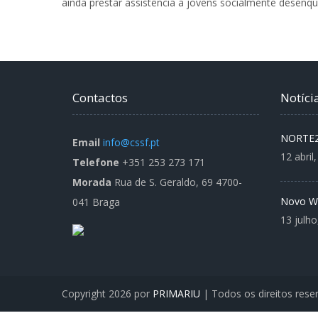
ainda prestar assistência a jovens socialmente desenq
Contactos
Notíci
NORTE2
Email
info@cssf.pt
12 abril
Telefone
+351 253 273 171
Morada
Rua de S. Geraldo, 69 4700-
Novo W
041 Braga
13 julho
Copyright 2026 por
PRIMARIU
| Todos os direitos rese