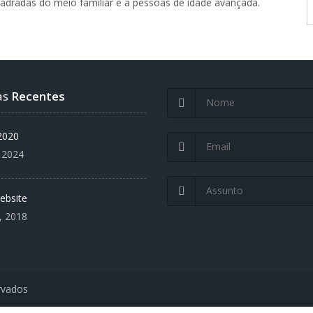
uadradas do meio familiar e a pessoas de idade avançada.
as
Recentes
020
, 2024
ebsite
, 2018
rvados