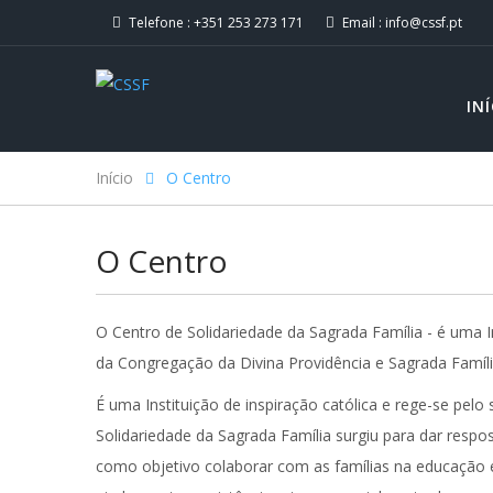
Telefone :
+351 253 273 171
Email :
info@cssf.pt
IN
Início
O Centro
O Centro
O Centro de Solidariedade da Sagrada Família - é uma I
da Congregação da Divina Providência e Sagrada Família 
É uma Instituição de inspiração católica e rege-se pel
Solidariedade da Sagrada Família surgiu para dar respos
como objetivo colaborar com as famílias na educação 