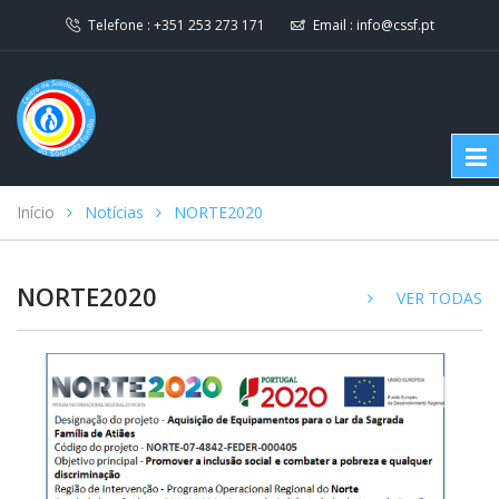
Telefone :
+351 253 273 171
Email :
info@cssf.pt
Início
Notícias
NORTE2020
NORTE2020
VER TODAS